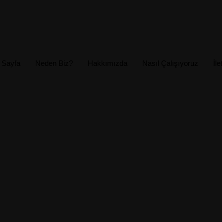
 Sayfa
Neden Biz?
Hakkımızda
Nasıl Çalışıyoruz
İle